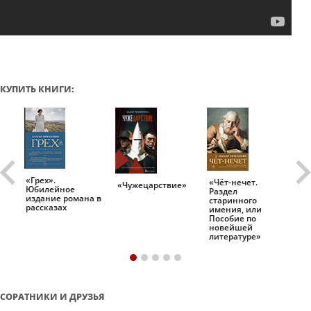
КУПИТЬ КНИГИ:
«Грех».
«Чёт-нечет.
«Т
«Чужецарствие»
Юбилейное
Раздел
Ис
.
издание романа в
старинного
ро
рассказах
имения, или
Пособие по
новейшей
литературе»
СОРАТНИКИ И ДРУЗЬЯ