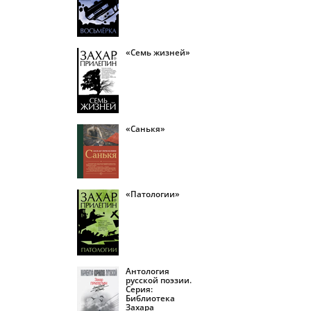
«Семь жизней»
«Санькя»
«Патологии»
Антология
русской поэзии.
Серия:
Библиотека
Захара