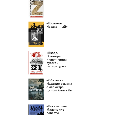
«Шолохов.
Незаконный»
«Взвод.
Офицеры
и ополченцы
русской
литературы»
«Обитель».
Издание романа
с иллюстра­
циями Клима Ли
«Восьмёрка».
Маленькие
повести