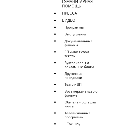
ГУМАНИТАРНАЯ
ПОМОЩЬ
ПРЕССА
ВИДЕО
Программы
Выступления
Документальные
фильмы
ЗП читает свои
тексты
Буктрейлеры и
рекламные блоки
Дружеские
посиделки
Театр и ЗП
Восьмёрка (видео о
фильме)
Обитель - Большая
книга
Телевизионные
программы
Ток-шоу