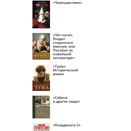
«Чужецарствие»
«Чёт-нечет.
Раздел
старинного
имения, или
Пособие по
новейшей
литературе»
«Тума».
Исторический
роман
«Собаки
и другие люди»
«Координата Z»