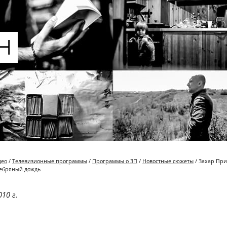
део
/
Телевизионные программы
/
Программы о ЗП
/
Новостные сюжеты
/ Захар При
ребряный дождь
10 г.