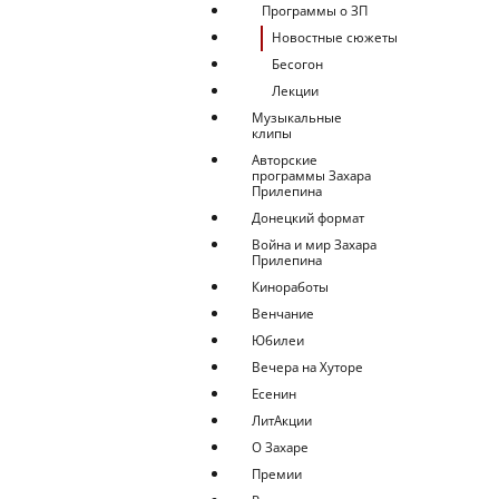
Программы о ЗП
Новостные сюжеты
Бесогон
Лекции
Музыкальные
клипы
Авторские
программы Захара
Прилепина
Донецкий формат
Война и мир Захара
Прилепина
Киноработы
Венчание
Юбилеи
Вечера на Хуторе
Есенин
ЛитАкции
О Захаре
Премии