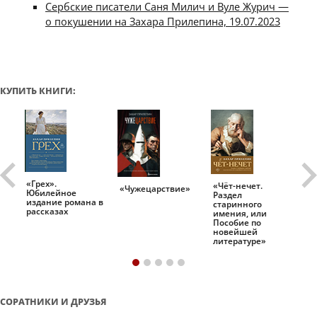
Сербские писатели Саня Милич и Вуле Журич —
о покушении на Захара Прилепина, 19.07.2023
КУПИТЬ КНИГИ:
«Грех».
«Чёт-нечет.
«Т
«Чужецарствие»
Юбилейное
Раздел
Ис
.
издание романа в
старинного
ро
рассказах
имения, или
Пособие по
новейшей
литературе»
СОРАТНИКИ И ДРУЗЬЯ