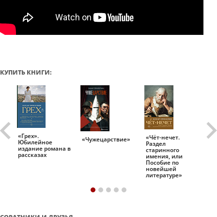
КУПИТЬ КНИГИ:
«Грех».
«Чёт-нечет.
«Т
«Чужецарствие»
Юбилейное
Раздел
Ис
.
издание романа в
старинного
ро
рассказах
имения, или
Пособие по
новейшей
литературе»
СОРАТНИКИ И ДРУЗЬЯ