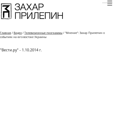
Отк
Главная
/
Видео
/
Телевизионные программы
/ "Мнение": Захар Прилепин о
событиях на юго-востоке Украины
"Вести.ру" - 1.10.2014 г.