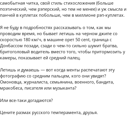
самобытная читка, свой стиль стихосложения (больше
поэтический, чем рэперский, но тем не менее) и уж смысла и
панчей в куплетах побольше, чем в миллионе рэп-куплетах.
Я не буду в подробностях рассказывать о том, как мы
проводим время, но бывает летишь на черном джипе со
скоростью 180 км/ч, в машине орет 50 cent, граница с
Донбассом позади, сзади о чем-то сильно шумит братва,
бритоголовый водитель вместо того, чтобы притормозить у
камеры, показывает ей средний палец.
Летишь и думаешь — вот когда менты распечатают эту
фотографию со средним пальцем, кого они увидят?
Омоновца, журналиста, семьянина, военного, бандита,
мракобеса, писателя или музыканта?
Или все-таки догадаются?
Цените размах русского темперамента, друзья.