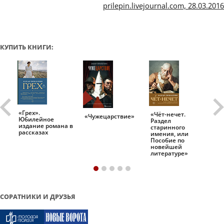
prilepin.livejournal.com, 28.03.2016
КУПИТЬ КНИГИ:
«Грех».
«Чёт-нечет.
«Т
«Чужецарствие»
Юбилейное
Раздел
Ис
.
издание романа в
старинного
ро
рассказах
имения, или
Пособие по
новейшей
литературе»
СОРАТНИКИ И ДРУЗЬЯ