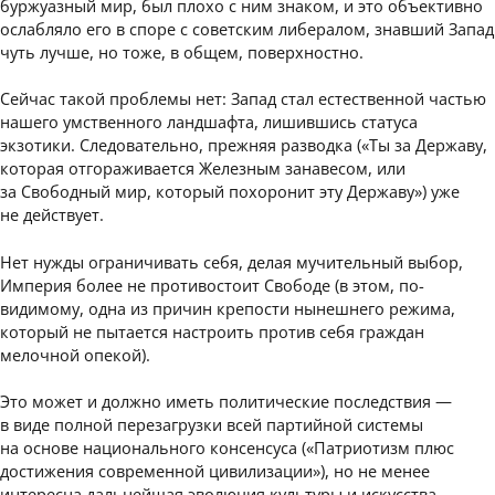
буржуазный мир, был плохо с ним знаком, и это объективно
ослабляло его в споре с советским либералом, знавший Запад
чуть лучше, но тоже, в общем, поверхностно.
Сейчас такой проблемы нет: Запад стал естественной частью
нашего умственного ландшафта, лишившись статуса
экзотики. Следовательно, прежняя разводка («Ты за Державу,
которая отгораживается Железным занавесом, или
за Свободный мир, который похоронит эту Державу») уже
не действует.
Нет нужды ограничивать себя, делая мучительный выбор,
Империя более не противостоит Свободе (в этом, по-
видимому, одна из причин крепости нынешнего режима,
который не пытается настроить против себя граждан
мелочной опекой).
Это может и должно иметь политические последствия —
в виде полной перезагрузки всей партийной системы
на основе национального консенсуса («Патриотизм плюс
достижения современной цивилизации»), но не менее
интересна дальнейшая эволюция культуры и искусства.