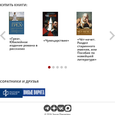
КУПИТЬ КНИГИ:
«Грех».
«Чёт-нечет.
«Т
«Чужецарствие»
Юбилейное
Раздел
Ис
.
издание романа в
старинного
ро
рассказах
имения, или
Пособие по
новейшей
литературе»
СОРАТНИКИ И ДРУЗЬЯ
© 2026 Захар Прилепин