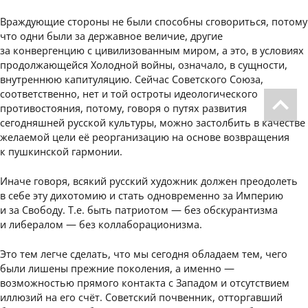
Враждующие стороны не были способны сговориться, потому
что одни были за державное величие, другие
за конвергенцию с цивилизованным миром, а это, в условиях
продолжающейся Холодной войны, означало, в сущности,
внутреннюю капитуляцию. Сейчас Советского Союза,
соответственно, нет и той остроты идеологического
противостояния, потому, говоря о путях развития
сегодняшней русской культуры, можно застолбить в качестве
желаемой цели её реорганизацию на основе возвращения
к пушкинской гармонии.
Иначе говоря, всякий русский художник должен преодолеть
в себе эту дихотомию и стать одновременно за Империю
и за Свободу. Т.е. быть патриотом — без обскурантизма
и либералом — без коллаборационизма.
Это тем легче сделать, что мы сегодня обладаем тем, чего
были лишены прежние поколения, а именно —
возможностью прямого контакта с Западом и отсутствием
иллюзий на его счёт. Советский почвенник, отторгавший