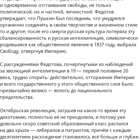
и одновременно отстаивание свободы, не только
политической, но и частной, личностной. Федотов
утверждает, что Пушкин был последним, что умудрялся
органично соединять в своём творчестве и жизненном стиле
то и другое; после его смерти русская культура потеряла эту
сбалансированность и русская интеллигенция, символически
родившаяся как общественное явление в 1837 году, выбрала
Свободу, отвергнув Империю.
С рассуждениями Федотова, почерпнутыми из наблюдений
за эволюцией интеллигенции в 19 — первой половине 20
века, трудно спорить: действительно, отторжение Империи
и всего государственного у этого общественного слоя было
чрезвычайно велико — вплоть до национального
предательства.
Октябрьская революция, затушив на какое-то время эту
дихотомию, полностью её не преодолела, и потому уже
довольно скоро советский образованный класс распался
на два крыла — либералов и патриотов, причём с каждым
десятилетием расхождение становилось всё больше и глубже.