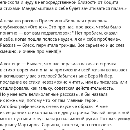
епископа и иуду в непосредственной близости от Коцита,
а стихами Мандельштама о себе будет зачитываться палач.»
А недавно рассказ Прилепина «Большая проверка»
опубликовал «Огонек». Это про нас, про всех, чтобы было
понятно — вот вам подзаголовок: " Нет проблем, сказал
я себе, когда пошла полоса неудач, я сам себе проблема».
Рассказ — блеск, перчитала трижды. Все серьезно и до слез
смешно, и очень про меня!)))
А вот еще — бывает, что вас поразила какая-то строчка
в стихотворении и она на протяжении всей жизни всплывает
и всплывает у вас в голове? Забытая ныне Вера Инбер,
последние ее стихи невозможно читать, или выписалась или
отшлифовала, как гальку, советская действительность.
Но у нее есть великолепные рассказы, я бы назвала
их южными, потому что юг там главный герой.
Автобиографические, очень вкусные образы. А мне
из ее ранних стихов запала в душу строчка:"Белый шерстяной
моток пустыни тянут пальцы пальмовой руки.» Потом я увижу
картину Мартироса Сарьяна, кажется, она называется