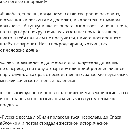
а сапоги со шпорами!»
«Я люблю, знаешь, когда небо в отливах, ровно раковина,
и облачишки лоскутками дремлют, и коростель с шумком
колынется. А тут лунишка из оврага выползает… и ночь, ночь,
на тыщу вёрст вокруг ночь, как сметана: ночь! А главное,
никто в тебя пальцем не постучится, ничего постороннего
в тебя не заронит. Нет в природе дряни, хозяин, вся
от человека дрянь»
«… не с повышения в должности или получения диплома,
не с переезда на новую квартиру или приобретения лишней
пары обуви, а как раз с несвойственных, зачастую неуклюжих
мыслей зачинается новый человек.»
«… он заглянул нечаянно в остановившиеся векшинские глаза
и со странным потрескиваньем истаял в сухом пламени
полдня.»
«Русские всегда любили полакомиться незрелым, до Спаса,
яблочком и потом страдали жестокой исторической
оскоминой».