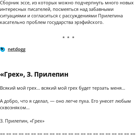
Сборник эссе, из которых можно подчерпнуть много новых
интересных писателей, посмеяться над забавными
ситуациями и согласиться с рассуждениями Прилепина
касательно проблем государства эрэфийского.
***
netdogg
«Грех», З. Прилепин
Всякий мой грех… всякий мой грех будет терзать меня…
А добро, что я сделал, — оно легче пуха. Его унесет любым
сквозняком…
З. Прилепин, «Грех»
== == == == == == == == == == == == == == == == == == == == == ==