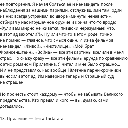
её повторения. Я начал бояться её и ненавидеть после
наблюдения за нашими парнями, отслужившими там: один
из них всегда устраивал во дворе «минуты ненависти»,
отбирая у нас игрушечное оружие и крича что-то вроде:
«Хули вам мирно не живётся, пиздюки неразумные! Что,
в этот ад захотели?!». Ну или что-то в этом роде, точно
не помню — главное, что смысл один. И из-за фильмов
ненавидел. «Живой», «Чистилище», «Мой брат
Франкенштейн», «Война» — все эти картины вселили в меня
страх. Но скажу сразу — все эти фильмы ерунда по сравнению
с этис романом Прилепина. Я читал и мне было страшно…
И я не представляю, как вообще 18летние парни-срочники
выносили этот ад. Им наверное теперь и Страшный суд
не страшен.
Но прочесть стоит каждому — чтобы не забывать Великого
предательства. Кто предал и кого — вы, думаю, сами
догадались.
13. Прилепин — Terra Tartarara