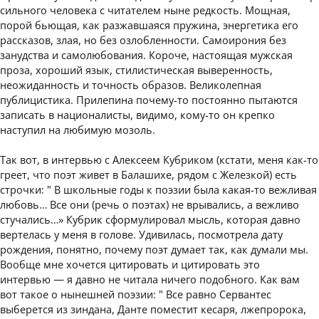
сильного человека с читателем ныне редкость. Мощная,
порой бьющая, как разжавшаяся пружина, энергетика его
рассказов, злая, но без озлобленности. Самоирония без
занудства и самолюбования. Короче, настоящая мужская
проза, хороший язык, стилистическая выверенность,
неожиданность и точность образов. Великолепная
публицистика. Прилепина почему-то постоянно пытаются
записать в националисты, видимо, кому-то он крепко
наступил на любимую мозоль.
Так вот, в интервью с Алексеем Кубриком (кстати, меня как-то
греет, что поэт живет в Балашихе, рядом с Железкой) есть
строчки: " В школьные годы к поэзии была какая-то вежливая
любовь… Все они (речь о поэтах) не врывались, а вежливо
стучались…» Кубрик сформулировал мысль, которая давно
вертелась у меня в голове. Удивилась, посмотрела дату
рождения, понятно, почему поэт думает так, как думали мы.
Вообще мне хочется цитировать и цитировать это
интервью — я давно не читала ничего подобного. Как вам
вот такое о нынешней поэзии: " Все равно Сервантес
выберется из зиндана, Данте поместит кесаря, лжепророка,