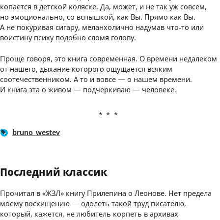
копается в детской коляске. Да, может, и не так уж совсем,
но эмоционально, со вспышкой, как Вы. Прямо как Вы.
А не покуривая сигару, меланхолично надумав что-то или
воистину психу подобно сломя голову.
Проще говоря, это книга современная. О времени недалеком
от нашего, дыхание которого ощущается всяким
соотечественником. А то и вовсе — о нашем времени.
И книга эта о живом — подчеркиваю — человеке.
***
bruno_westev
Последний классик
Прочитал в «ЖЗЛ» книгу Прилепина о Леонове. Нет предела
моему восхищению — одолеть такой труд писателю,
который, кажется, не любитель корпеть в архивах