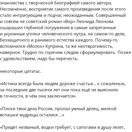
знакомства с творческой биографией самого автора.
Несомненно, восприятие самого произведения после этого
стало интригующим и подчас неожиданным. Совершенный
и совсем не советский роман «Вор» Леонида Леонова
ошарашил глубиной погружения в самые запрятанные
и укромные уголки человеческого нутра, на самом-то деле,
беззащитного и ранимого естества каждого. Почему-то
вспомнился «Молох» Куприна, та же неотвратимость,
наверное. Трудно по горячим следам сформулировать. Позже
с удовольствием, надо бы перечесть.
некоторые цитаты:.
«Истина всегда была людям дороже счастья… к сожаленью,
за последние две тысячи лет они пока ещё не выяснили
в точности, в чём она заключается»
«Плохи твои дела Россия, пропал умный делец, мелкой
вспашки мудрецы осталися …»
«Придет незваный, водки требует, с сапогами в душу лезет,