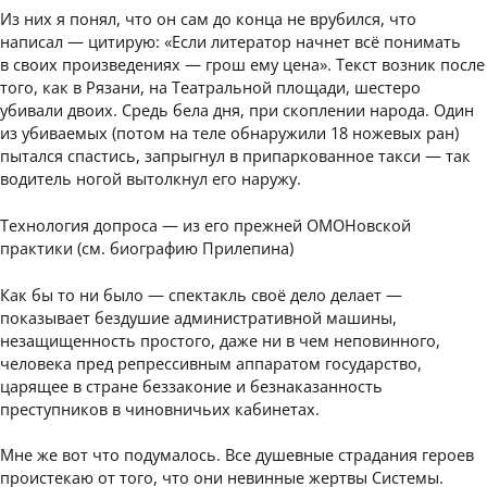
Из них я понял, что он сам до конца не врубился, что
написал — цитирую: «Если литератор начнет всё понимать
в своих произведениях — грош ему цена». Текст возник после
того, как в Рязани, на Театральной площади, шестеро
убивали двоих. Средь бела дня, при скоплении народа. Один
из убиваемых (потом на теле обнаружили 18 ножевых ран)
пытался спастись, запрыгнул в припаркованное такси — так
водитель ногой вытолкнул его наружу.
Технология допроса — из его прежней ОМОНовской
практики (см. биографию Прилепина)
Как бы то ни было — спектакль своё дело делает —
показывает бездушие административной машины,
незащищенность простого, даже ни в чем неповинного,
человека пред репрессивным аппаратом государство,
царящее в стране беззаконие и безнаказанность
преступников в чиновничьих кабинетах.
Мне же вот что подумалось. Все душевные страдания героев
проистекаю от того, что они невинные жертвы Системы.