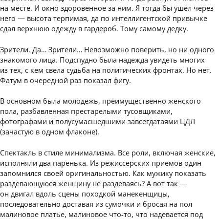
на месте. И окно здоровенное за ним. Я тогда бы ушел через
него — высота терпимая, да по интеллигентской привычке
сдал верхнюю одежду в гардероб. Тому самому дедку.
Зрители. Да… Зрители… Невозможно поверить, но ни одного
знакомого лица. Подспудно была надежда увидеть многих
из тех, с кем свела судьба на политических фронтах. Но нет.
Фатум в очередной раз показал фигу.
В основном была молодежь, преимущественно женского
пола, разбавленная престарелыми тусовщиками,
фотографами и полусумасшедшими завсегдатаями ЦДЛ
(зачастую в одном флаконе).
Спектакль в стиле минимализма. Все роли, включая женские,
исполняли два паренька. Из режиссерских приемов один
запомнился своей оригинальностью. Как мужику показать
раздевающуюся женщину не раздеваясь? А вот так —
он двигал вдоль сцены походкой манекенщицы,
последовательно доставая из сумочки и бросая на пол
малиновое платье, малиновое что-то, что надевается под