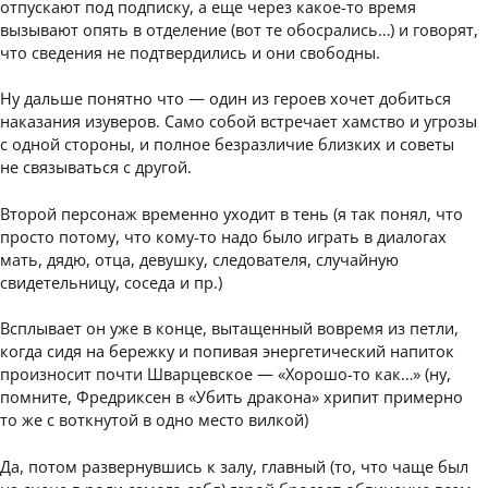
отпускают под подписку, а еще через какое-то время
вызывают опять в отделение (вот те обосрались…) и говорят,
что сведения не подтвердились и они свободны.
Ну дальше понятно что — один из героев хочет добиться
наказания изуверов. Само собой встречает хамство и угрозы
с одной стороны, и полное безразличие близких и советы
не связываться с другой.
Второй персонаж временно уходит в тень (я так понял, что
просто потому, что кому-то надо было играть в диалогах
мать, дядю, отца, девушку, следователя, случайную
свидетельницу, соседа и пр.)
Всплывает он уже в конце, вытащенный вовремя из петли,
когда сидя на бережку и попивая энергетический напиток
произносит почти Шварцевское — «Хорошо-то как…» (ну,
помните, Фредриксен в «Убить дракона» хрипит примерно
то же с воткнутой в одно место вилкой)
Да, потом развернувшись к залу, главный (то, что чаще был