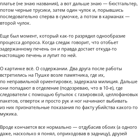
платье (не знаю названия), а вот дальше знаю — бюстгальтер,
потом черные трусики, затем один чулок и, порывшись
последовательно сперва в сумочке, а потом в карманах —
второй чулок.
Еще был момент, который как-то разрядил однообразие
процесса допроса. Когда следак говорит, что отобьет
задержанному печень он и правда достает откуда-то
настоящую печень и лупит по ней.
О картинке всё. О содержании. Два друга после работы
встретились на Пушке возле памятника, где их,
по неправильной ориентировке, задержала милиция. Дальше
они попадают в отделение (подозреваю, что в 10-е), где
следователи с помощью бутылок с газировкой, целлофановых
пакетов, отверток и просто рук и ног начинают выбивать
из них признательные показания по факту убийства какого-то
мужика.
Вроде кончается все нормально — отдубасив обоих (а одного
даже, насколько я понял, оприходовав в задницу), друзей