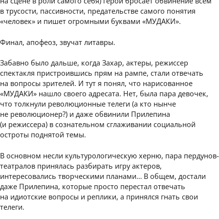
на сцене в роли самого себя) герой бросает обвинение всем
в трусости, пассивности, предательстве самого понятия
«человек» и пишет огромными буквами «МУДАКИ».
Финал, апофеоз, звучат литавры.
Забавно было дальше, когда Захар, актеры, режиссер
спектакля пристроившись прям на рампе, стали отвечать
на вопросы зрителей. И тут я понял, что нарисованное
«МУДАКИ» нашло своего адресата. Нет, была пара девочек,
что толкнули революционные телеги (а кто нынче
не революционер?) и даже обвинили Прилепина
(и режиссера) в сознательном сглаживании социальной
остроты поднятой темы.
В основном несли культурологическую херню, пара пердунов-
театралов принялась разбирать игру актеров,
интересовались творческими планами… В общем, достали
даже Прилепина, которые просто перестал отвечать
на идиотские вопросы и реплики, а принялся гнать свои
телеги.