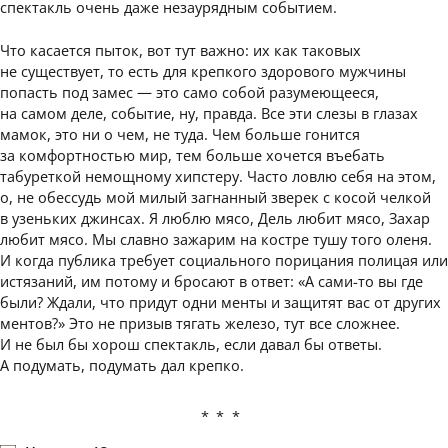
спектакль очень даже незаурядным событием.
Что касается пыток, вот тут важно: их как таковых
не существует, то есть для крепкого здорового мужчины
попасть под замес — это само собой разумеющееся,
на самом деле, событие, ну, правда. Все эти слезы в глазах
мамок, это ни о чем, не туда. Чем больше гонится
за комфортностью мир, тем больше хочется въебать
табуреткой немощному хипстеру. Часто ловлю себя на этом,
о, не обессудь мой милый загнанный зверек с косой челкой
в узеньких джинсах. Я люблю мясо, Дель любит мясо, Захар
любит мясо. Мы славно зажарим на костре тушу того оленя.
И когда публика требует социального порицания полицая или
истязаний, им потому и бросают в ответ: «А сами-то вы где
были? Ждали, что придут одни менты и защитят вас от других
ментов?» Это не призыв тягать железо, тут все сложнее.
И не был бы хорош спектакль, если давал бы ответы.
А подумать, подумать дал крепко.
***