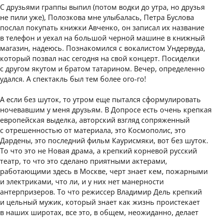
С друзьями граппы выпил (потом водки до утра, но друзья
не пили уже), Полозкова мне улыбалась, Петра Буслова
послал покупать книжки Авченко, он записал их название
в телефон и уехал на большой черной машине в книжный
магазин, надеюсь. Познакомился с вокалистом Ундервуда,
который позвал нас сегодня на свой концерт. Посиделки
с другом якутом и братом татарином. Вечер, определенно
удался. А спектакль был тем более ого-го!
А если без шуток, то утром еще пытался сформулировать
ночевавшим у меня друзьям. В Допросе есть очень крепкая
европейская выделка, авторский взгляд сопряженный
с отрешенностью от материала, это Космополис, это
Дардены, это последний фильм Каурисмяки, вот без шуток.
То что это не Новая драма, а крепкий корневой русский
театр, то что это сделано приятными актерами,
работающими здесь в Москве, черт знает кем, пожарными
и электриками, что ли, и у них нет манерности
антерпризеров. То что режиссер Владимир Дель крепкий
и цельный мужик, который знает как жизнь проистекает
в наших широтах, все это, в общем, неожиданно, делает