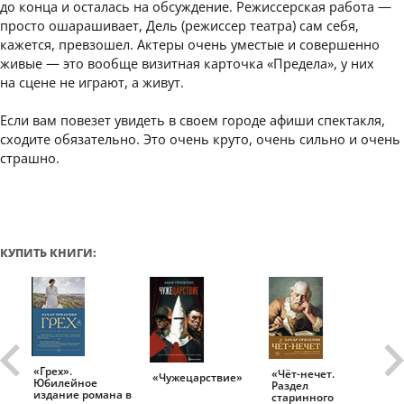
до конца и осталась на обсуждение. Режиссерская работа —
просто ошарашивает, Дель (режиссер театра) сам себя,
кажется, превзошел. Актеры очень уместые и совершенно
живые — это вообще визитная карточка «Предела», у них
на сцене не играют, а живут.
Если вам повезет увидеть в своем городе афиши спектакля,
сходите обязательно. Это очень круто, очень сильно и очень
страшно.
КУПИТЬ КНИГИ:
«Грех».
«Чёт-нечет.
«Т
«Чужецарствие»
Юбилейное
Раздел
Ис
.
издание романа в
старинного
ро