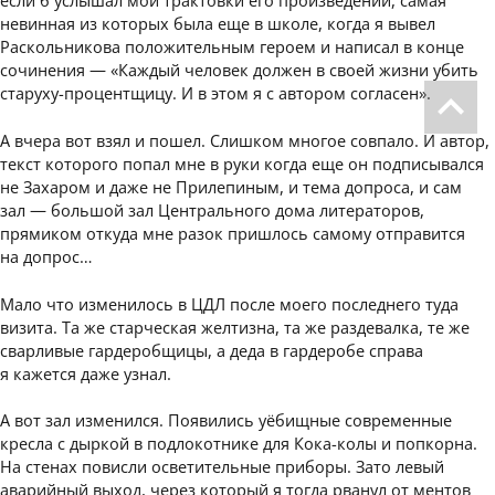
если б услышал мои трактовки его произведений, самая
невинная из которых была еще в школе, когда я вывел
Раскольникова положительным героем и написал в конце
сочинения — «Каждый человек должен в своей жизни убить
старуху-процентщицу. И в этом я с автором согласен».
А вчера вот взял и пошел. Слишком многое совпало. И автор,
текст которого попал мне в руки когда еще он подписывался
не Захаром и даже не Прилепиным, и тема допроса, и сам
зал — большой зал Центрального дома литераторов,
прямиком откуда мне разок пришлось самому отправится
на допрос…
Мало что изменилось в ЦДЛ после моего последнего туда
визита. Та же старческая желтизна, та же раздевалка, те же
сварливые гардеробщицы, а деда в гардеробе справа
я кажется даже узнал.
А вот зал изменился. Появились уёбищные современные
кресла с дыркой в подлокотнике для Кока-колы и попкорна.
На стенах повисли осветительные приборы. Зато левый
аварийный выход, через который я тогда рванул от ментов