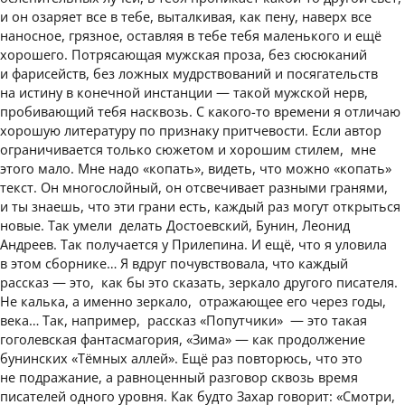
и он озаряет все в тебе, выталкивая, как пену, наверх все
наносное, грязное, оставляя в тебе тебя маленького и ещё
хорошего. Потрясающая мужская проза, без сюсюканий
и фарисейств, без ложных мудрствований и посягательств
на истину в конечной инстанции — такой мужской нерв,
пробивающий тебя насквозь. С какого-то времени я отличаю
хорошую литературу по признаку притчевости. Если автор
ограничивается только сюжетом и хорошим стилем, мне
этого мало. Мне надо «копать», видеть, что можно «копать»
текст. Он многослойный, он отсвечивает разными гранями,
и ты знаешь, что эти грани есть, каждый раз могут открыться
новые. Так умели делать Достоевский, Бунин, Леонид
Андреев. Так получается у Прилепина. И ещё, что я уловила
в этом сборнике… Я вдруг почувствовала, что каждый
рассказ — это, как бы это сказать, зеркало другого писателя.
Не калька, а именно зеркало, отражающее его через годы,
века… Так, например, рассказ «Попутчики» — это такая
гоголевская фантасмагория, «Зима» — как продолжение
бунинских «Тёмных аллей». Ещё раз повторюсь, что это
не подражание, а равноценный разговор сквозь время
писателей одного уровня. Как будто Захар говорит: «Смотри,