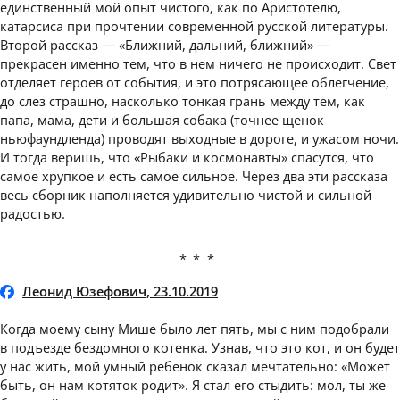
единственный мой опыт чистого, как по Аристотелю,
катарсиса при прочтении современной русской литературы.
Второй рассказ — «Ближний, дальний, ближний» —
прекрасен именно тем, что в нем ничего не происходит. Свет
отделяет героев от события, и это потрясающее облегчение,
до слез страшно, насколько тонкая грань между тем, как
папа, мама, дети и большая собака (точнее щенок
ньюфаундленда) проводят выходные в дороге, и ужасом ночи.
И тогда веришь, что «Рыбаки и космонавты» спасутся, что
самое хрупкое и есть самое сильное. Через два эти рассказа
весь сборник наполняется удивительно чистой и сильной
радостью.
***
Леонид Юзефович, 23.10.2019
Когда моему сыну Мише было лет пять, мы с ним подобрали
в подъезде бездомного котенка. Узнав, что это кот, и он будет
у нас жить, мой умный ребенок сказал мечтательно: «Может
быть, он нам котяток родит». Я стал его стыдить: мол, ты же