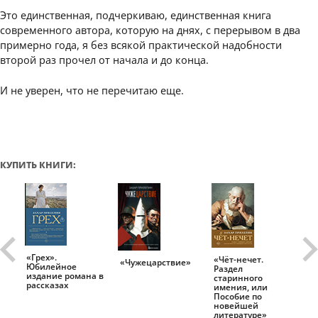
Это единственная, подчеркиваю, единственная книга
современного автора, которую на днях, с перерывом в два
примерно года, я без всякой практической надобности
второй раз прочел от начала и до конца.
И не уверен, что не перечитаю еще.
КУПИТЬ КНИГИ:
«Грех».
«Чёт-нечет.
«Т
«Чужецарствие»
Юбилейное
Раздел
Ис
.
издание романа в
старинного
ро
рассказах
имения, или
Пособие по
новейшей
литературе»