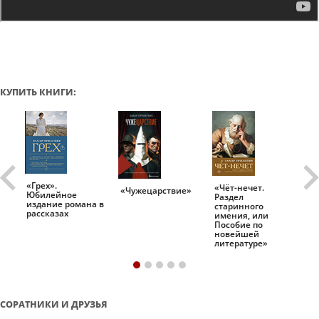
КУПИТЬ КНИГИ:
«Грех».
«Чёт-нечет.
«Т
«Чужецарствие»
Юбилейное
Раздел
Ис
.
издание романа в
старинного
ро
рассказах
имения, или
Пособие по
новейшей
литературе»
СОРАТНИКИ И ДРУЗЬЯ