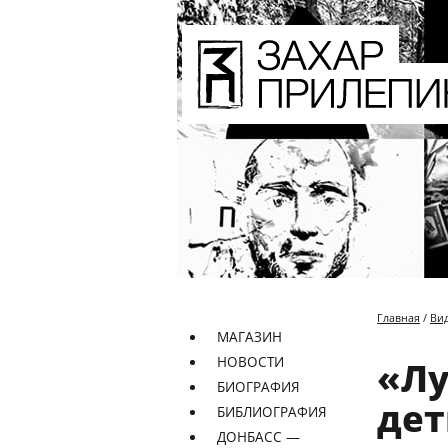
Главная
/
Ви
МАГАЗИН
НОВОСТИ
«Лу
БИОГРАФИЯ
дет
БИБЛИОГРАФИЯ
ДОНБАСС —