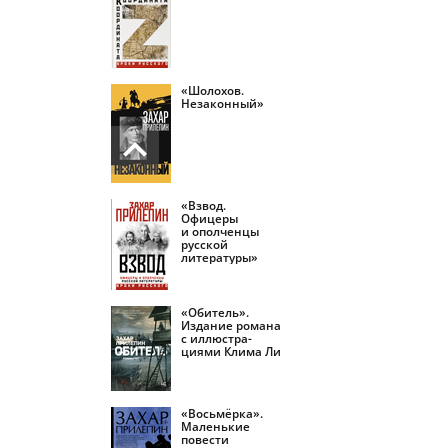
«Шолохов.
Незаконный»
«Взвод.
Офицеры
и ополченцы
русской
литературы»
«Обитель».
Издание романа
с иллюстра­
циями Клима Ли
«Восьмёрка».
Маленькие
повести