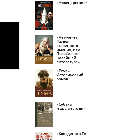
«Чужецарствие»
«Чёт-нечет.
Раздел
старинного
имения, или
Пособие по
новейшей
литературе»
«Тума».
Исторический
роман
«Собаки
и другие люди»
«Координата Z»