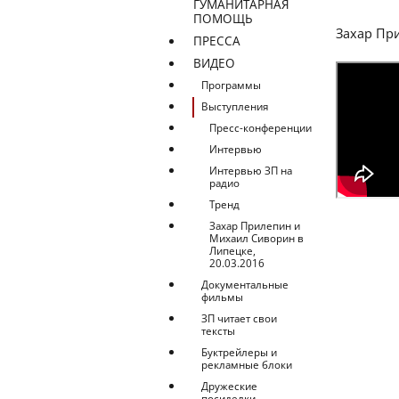
ГУМАНИТАРНАЯ
ПОМОЩЬ
Захар При
ПРЕССА
ВИДЕО
Программы
Выступления
Пресс-конференции
Интервью
Интервью ЗП на
радио
Тренд
Захар Прилепин и
Михаил Сиворин в
Липецке,
20.03.2016
Документальные
фильмы
ЗП читает свои
тексты
Буктрейлеры и
рекламные блоки
Дружеские
посиделки