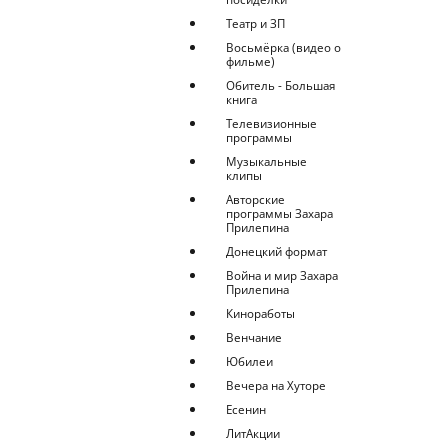
Театр и ЗП
Восьмёрка (видео о
фильме)
Обитель - Большая
книга
Телевизионные
программы
Музыкальные
клипы
Авторские
программы Захара
Прилепина
Донецкий формат
Война и мир Захара
Прилепина
Киноработы
Венчание
Юбилеи
Вечера на Хуторе
Есенин
ЛитАкции