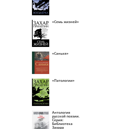
«Семь жизней»
«Санькя»
«Патологии»
Антология
русской поэзии.
Серия:
Библиотека
Захара