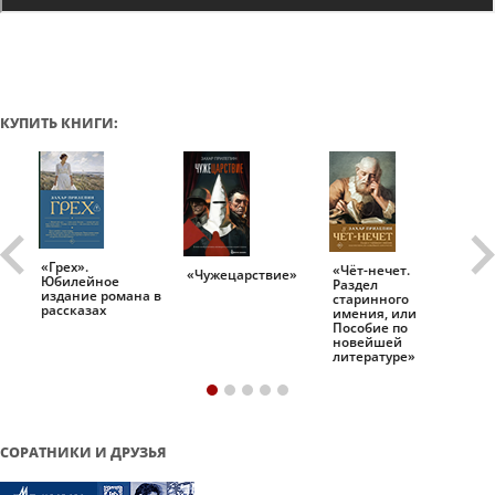
КУПИТЬ КНИГИ:
«Грех».
«Чёт-нечет.
«Т
«Чужецарствие»
Юбилейное
Раздел
Ис
.
издание романа в
старинного
ро
рассказах
имения, или
Пособие по
новейшей
литературе»
СОРАТНИКИ И ДРУЗЬЯ