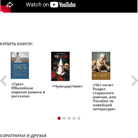
КУПИТЬ КНИГИ:
«Грех».
«Чёт-нечет.
«Т
«Чужецарствие»
Юбилейное
Раздел
Ис
.
издание романа в
старинного
ро
рассказах
имения, или
Пособие по
новейшей
литературе»
СОРАТНИКИ И ДРУЗЬЯ