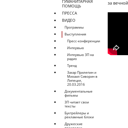
ГУМАНИТАРНАЯ
за вечной
ПОМОЩЬ
ПРЕССА
ВИДЕО
Программы
Выступления
Пресс-конференции
Интервью
Интервью ЗП на
радио
Тренд
Захар Прилепин и
Михаил Сиворин в
Липецке,
20.03.2016
Документальные
фильмы
ЗП читает свои
тексты
Буктрейлеры и
рекламные блоки
Дружеские
посиделки