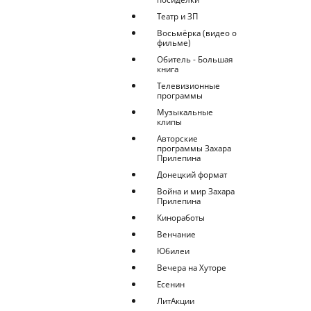
Театр и ЗП
Восьмёрка (видео о
фильме)
Обитель - Большая
книга
Телевизионные
программы
Музыкальные
клипы
Авторские
программы Захара
Прилепина
Донецкий формат
Война и мир Захара
Прилепина
Киноработы
Венчание
Юбилеи
Вечера на Хуторе
Есенин
ЛитАкции