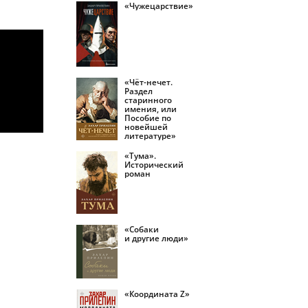
«Чужецарствие»
«Чёт-нечет.
Раздел
старинного
имения, или
Пособие по
новейшей
литературе»
«Тума».
Исторический
роман
«Собаки
и другие люди»
«Координата Z»