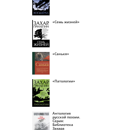
«Семь жизней»
«Санькя»
«Патологии»
Антология
русской поэзии.
Серия:
Библиотека
Захара