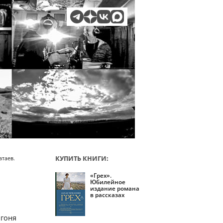
КУПИТЬ КНИГИ:
атаев.
«Грех».
Юбилейное
издание романа
в рассказах
огоня