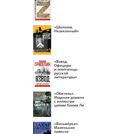
«Шолохов.
Незаконный»
«Взвод.
Офицеры
и ополченцы
русской
литературы»
«Обитель».
Издание романа
с иллюстра­
циями Клима Ли
«Восьмёрка».
Маленькие
повести