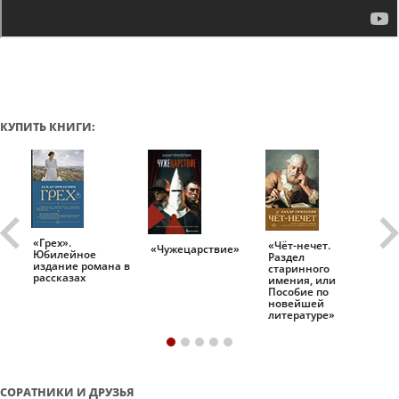
КУПИТЬ КНИГИ:
«Грех».
«Чёт-нечет.
«Т
«Чужецарствие»
Юбилейное
Раздел
Ис
.
издание романа в
старинного
ро
рассказах
имения, или
Пособие по
новейшей
литературе»
СОРАТНИКИ И ДРУЗЬЯ