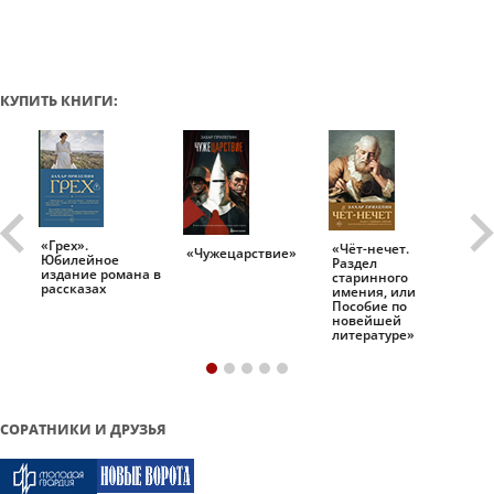
КУПИТЬ КНИГИ:
«Грех».
«Чёт-нечет.
«Т
«Чужецарствие»
Юбилейное
Раздел
Ис
.
издание романа в
старинного
ро
рассказах
имения, или
Пособие по
новейшей
литературе»
СОРАТНИКИ И ДРУЗЬЯ