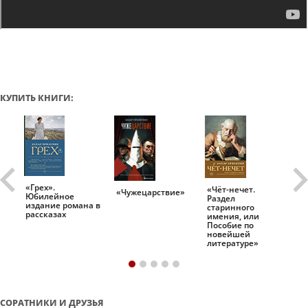
КУПИТЬ КНИГИ:
«Грех».
«Чёт-нечет.
«Т
«Чужецарствие»
Юбилейное
Раздел
Ис
.
издание романа в
старинного
ро
рассказах
имения, или
Пособие по
новейшей
литературе»
СОРАТНИКИ И ДРУЗЬЯ