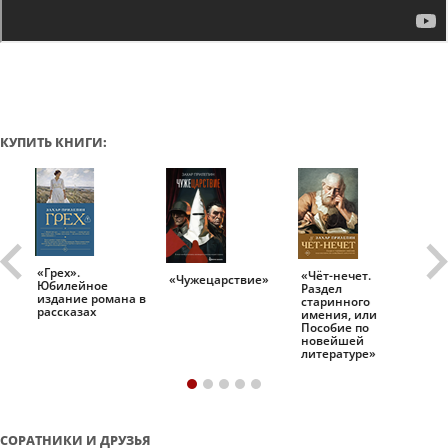
КУПИТЬ КНИГИ:
«Грех».
«Чёт-нечет.
«Т
«Чужецарствие»
Юбилейное
Раздел
Ис
.
издание романа в
старинного
ро
рассказах
имения, или
Пособие по
новейшей
литературе»
СОРАТНИКИ И ДРУЗЬЯ