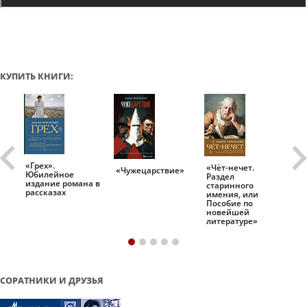
КУПИТЬ КНИГИ:
«Грех».
«Чёт-нечет.
«Т
«Чужецарствие»
Юбилейное
Раздел
Ис
.
издание романа в
старинного
ро
рассказах
имения, или
Пособие по
новейшей
литературе»
СОРАТНИКИ И ДРУЗЬЯ