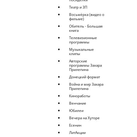
Театр и ЗП
Восьмёрка (видео о
фильме)
Обитель - Большая
книга
Телевизионные
программы
Музыкальные
клипы
Авторские
программы Захара
Прилепина
Донецкий формат
Война и мир Захара
Прилепина
Киноработы
Венчание
Юбилеи
Вечера на Хуторе
Есенин
ЛитАкции