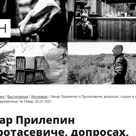
део
/
Выступления
/
Интервью
/ Захар Прилепин о Протасевиче, допросах, страхе и 
овременных Че Гевар, 02.07.2021
ар Прилепин
ротасевиче, допросах,