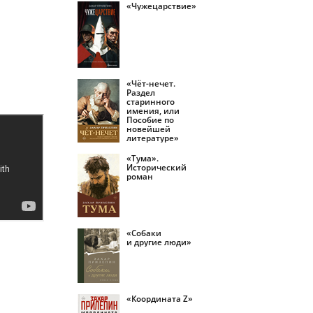
«Чужецарствие»
«Чёт-нечет.
Раздел
старинного
имения, или
Пособие по
новейшей
литературе»
«Тума».
Исторический
роман
«Собаки
и другие люди»
«Координата Z»