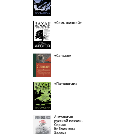
«Семь жизней»
«Санькя»
«Патологии»
Антология
русской поэзии.
Серия:
Библиотека
Захара