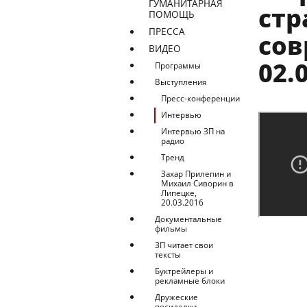
ГУМАНИТАРНАЯ
стр
ПОМОЩЬ
ПРЕССА
сов
ВИДЕО
02.
Программы
Выступления
Пресс-конференции
Интервью
Интервью ЗП на
радио
Тренд
Захар Прилепин и
Михаил Сиворин в
Липецке,
20.03.2016
Документальные
фильмы
ЗП читает свои
тексты
Буктрейлеры и
рекламные блоки
Дружеские
посиделки