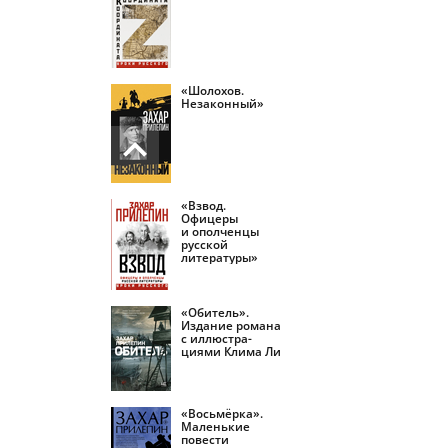
«Шолохов.
Незаконный»
«Взвод.
Офицеры
и ополченцы
русской
литературы»
«Обитель».
Издание романа
с иллюстра­
циями Клима Ли
«Восьмёрка».
Маленькие
повести