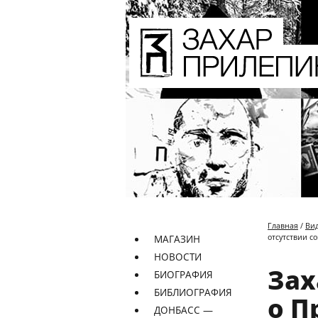
Главная
/
Ви
отсутствии с
МАГАЗИН
НОВОСТИ
Зах
БИОГРАФИЯ
БИБЛИОГРАФИЯ
о П
ДОНБАСС —