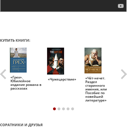
КУПИТЬ КНИГИ:
«Грех».
«Чёт-нечет.
«Т
«Чужецарствие»
Юбилейное
Раздел
Ис
.
издание романа в
старинного
ро
рассказах
имения, или
Пособие по
новейшей
литературе»
СОРАТНИКИ И ДРУЗЬЯ