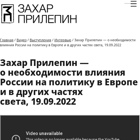
Отк
Главная
/
Видео
/
Выступления
/
Интервью
/ Захар Прилепин — о необходимости
влияния России на политику в Европе и в других частях света, 19.09.2022
Захар Прилепин —
о необходимости влияния
России на политику в Европе
и в других частях
света, 19.09.2022