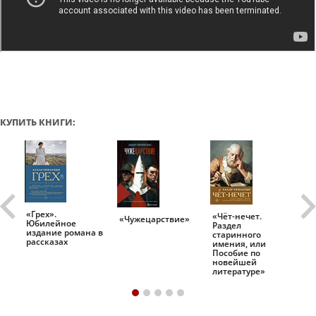
КУПИТЬ КНИГИ:
«Грех».
«Чёт-нечет.
«Т
«Чужецарствие»
Юбилейное
Раздел
Ис
.
издание романа в
старинного
ро
рассказах
имения, или
Пособие по
новейшей
литературе»