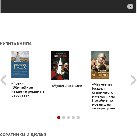
КУПИТЬ КНИГИ:
«Грех».
«Чёт-нечет.
«Т
«Чужецарствие»
Юбилейное
Раздел
Ис
.
издание романа в
старинного
ро
рассказах
имения, или
Пособие по
новейшей
литературе»
СОРАТНИКИ И ДРУЗЬЯ