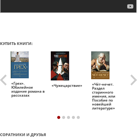
КУПИТЬ КНИГИ:
«Грех».
«Чёт-нечет.
«Т
«Чужецарствие»
Юбилейное
Раздел
Ис
.
издание романа в
старинного
ро
рассказах
имения, или
Пособие по
новейшей
литературе»
СОРАТНИКИ И ДРУЗЬЯ