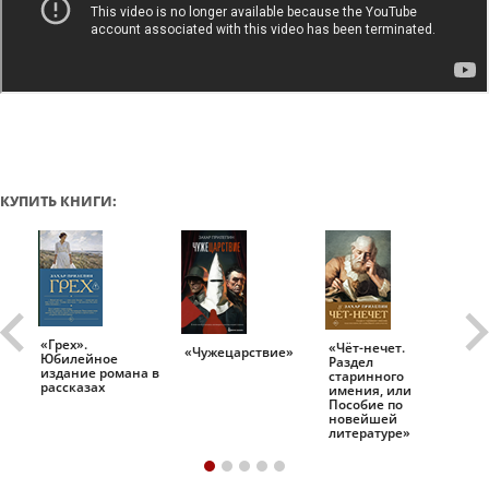
КУПИТЬ КНИГИ:
«Грех».
«Чёт-нечет.
«Т
«Чужецарствие»
Юбилейное
Раздел
Ис
.
издание романа в
старинного
ро
рассказах
имения, или
Пособие по
новейшей
литературе»