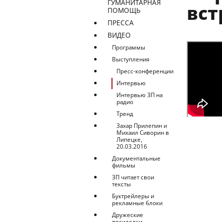
ГУМАНИТАРНАЯ
вст
ПОМОЩЬ
ПРЕССА
ВИДЕО
Программы
Выступления
Пресс-конференции
Интервью
Интервью ЗП на
радио
Тренд
Захар Прилепин и
Михаил Сиворин в
Липецке,
20.03.2016
Документальные
фильмы
ЗП читает свои
тексты
Буктрейлеры и
рекламные блоки
Дружеские
посиделки