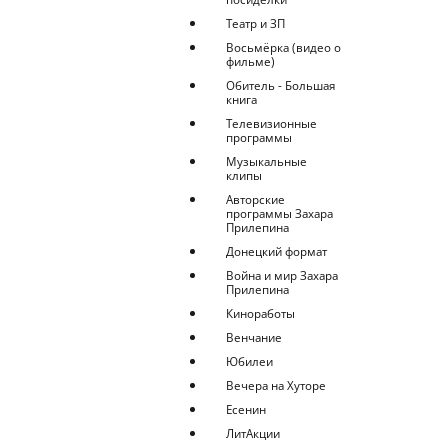
Театр и ЗП
Восьмёрка (видео о
фильме)
Обитель - Большая
книга
Телевизионные
программы
Музыкальные
клипы
Авторские
программы Захара
Прилепина
Донецкий формат
Война и мир Захара
Прилепина
Киноработы
Венчание
Юбилеи
Вечера на Хуторе
Есенин
ЛитАкции