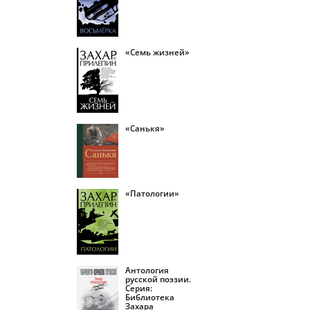
«Семь жизней»
«Санькя»
«Патологии»
Антология
русской поэзии.
Серия:
Библиотека
Захара