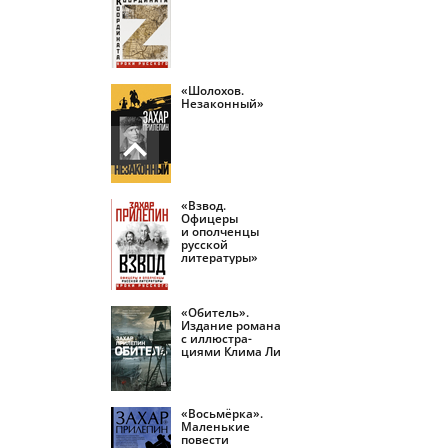
«Шолохов.
Незаконный»
«Взвод.
Офицеры
и ополченцы
русской
литературы»
«Обитель».
Издание романа
с иллюстра­
циями Клима Ли
«Восьмёрка».
Маленькие
повести