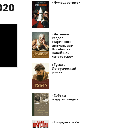
«Чужецарствие»
020
«Чёт-нечет.
Раздел
старинного
имения, или
Пособие по
новейшей
литературе»
«Тума».
Исторический
роман
«Собаки
и другие люди»
«Координата Z»