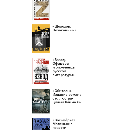
«Шолохов.
Незаконный»
«Взвод.
Офицеры
и ополченцы
русской
литературы»
«Обитель».
Издание романа
с иллюстра­
циями Клима Ли
«Восьмёрка».
Маленькие
повести