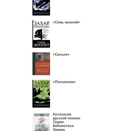
«Семь жизней»
«Санькя»
«Патологии»
Антология
русской поэзии.
Серия:
Библиотека
Захара