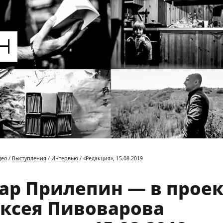
део
/
Выступления
/
Интервью
/ «Редакция», 15.08.2019
ар Прилепин — в прое
ксея Пивоварова