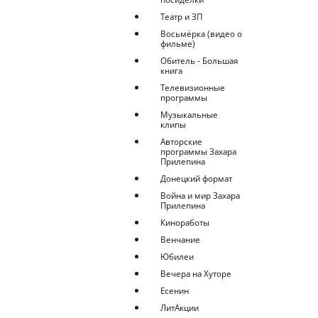
Театр и ЗП
Восьмёрка (видео о
фильме)
Обитель - Большая
книга
Телевизионные
программы
Музыкальные
клипы
Авторские
программы Захара
Прилепина
Донецкий формат
Война и мир Захара
Прилепина
Киноработы
Венчание
Юбилеи
Вечера на Хуторе
Есенин
ЛитАкции