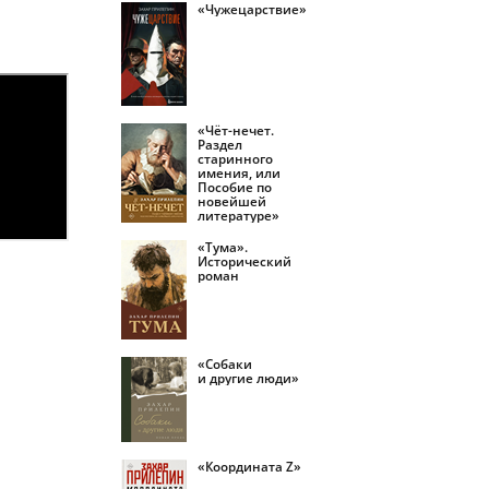
«Чужецарствие»
«Чёт-нечет.
Раздел
старинного
имения, или
Пособие по
новейшей
литературе»
«Тума».
Исторический
роман
«Собаки
и другие люди»
«Координата Z»