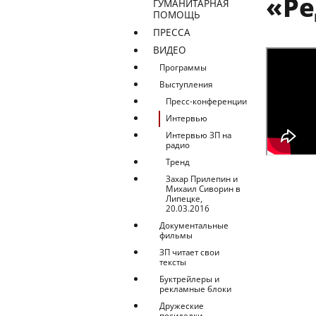
«Ре
ГУМАНИТАРНАЯ
ПОМОЩЬ
ПРЕССА
ВИДЕО
Программы
Выступления
Пресс-конференции
Интервью
Интервью ЗП на
радио
Тренд
Захар Прилепин и
Михаил Сиворин в
Липецке,
20.03.2016
Документальные
фильмы
ЗП читает свои
тексты
Буктрейлеры и
рекламные блоки
Дружеские
посиделки