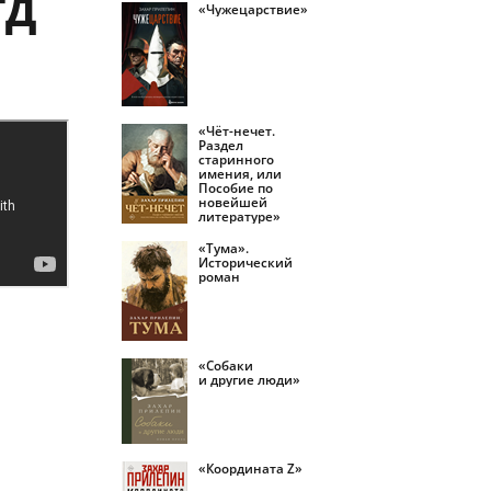
ГД
«Чужецарствие»
«Чёт-нечет.
Раздел
старинного
имения, или
Пособие по
новейшей
литературе»
«Тума».
Исторический
роман
«Собаки
и другие люди»
«Координата Z»