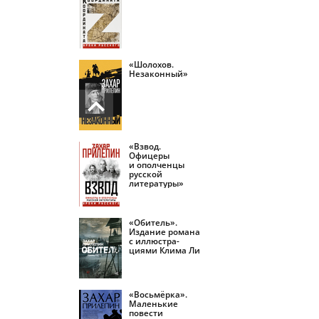
«Шолохов.
Незаконный»
«Взвод.
Офицеры
и ополченцы
русской
литературы»
«Обитель».
Издание романа
с иллюстра­
циями Клима Ли
«Восьмёрка».
Маленькие
повести