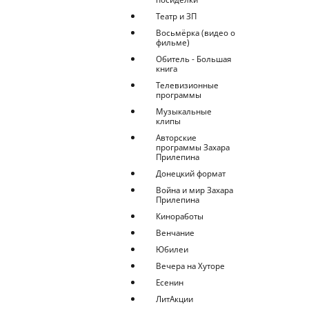
Театр и ЗП
Восьмёрка (видео о
фильме)
Обитель - Большая
книга
Телевизионные
программы
Музыкальные
клипы
Авторские
программы Захара
Прилепина
Донецкий формат
Война и мир Захара
Прилепина
Киноработы
Венчание
Юбилеи
Вечера на Хуторе
Есенин
ЛитАкции