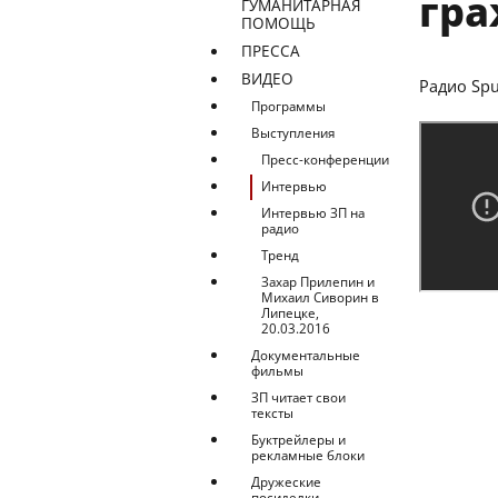
гра
ГУМАНИТАРНАЯ
ПОМОЩЬ
ПРЕССА
ВИДЕО
Радио Sput
Программы
Выступления
Пресс-конференции
Интервью
Интервью ЗП на
радио
Тренд
Захар Прилепин и
Михаил Сиворин в
Липецке,
20.03.2016
Документальные
фильмы
ЗП читает свои
тексты
Буктрейлеры и
рекламные блоки
Дружеские
посиделки