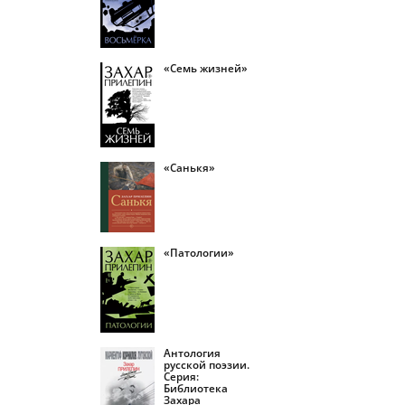
«Семь жизней»
«Санькя»
«Патологии»
Антология
русской поэзии.
Серия:
Библиотека
Захара