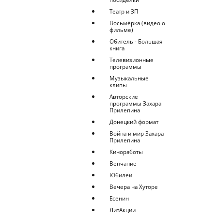
Театр и ЗП
Восьмёрка (видео о
фильме)
Обитель - Большая
книга
Телевизионные
программы
Музыкальные
клипы
Авторские
программы Захара
Прилепина
Донецкий формат
Война и мир Захара
Прилепина
Киноработы
Венчание
Юбилеи
Вечера на Хуторе
Есенин
ЛитАкции