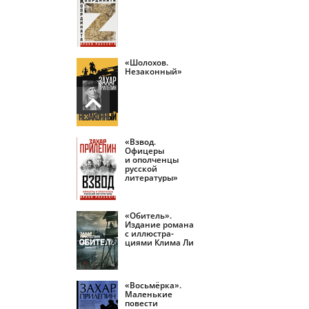
«Шолохов.
Незаконный»
«Взвод.
Офицеры
и ополченцы
русской
литературы»
«Обитель».
Издание романа
с иллюстра­
циями Клима Ли
«Восьмёрка».
Маленькие
повести