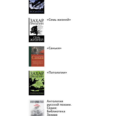
«Семь жизней»
«Санькя»
«Патологии»
Антология
русской поэзии.
Серия:
Библиотека
Захара