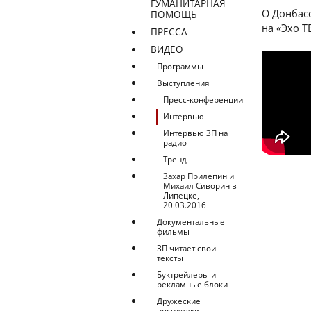
ГУМАНИТАРНАЯ
О Донбасс
ПОМОЩЬ
на «Эхо Т
ПРЕССА
ВИДЕО
Программы
Выступления
Пресс-конференции
Интервью
Интервью ЗП на
радио
Тренд
Захар Прилепин и
Михаил Сиворин в
Липецке,
20.03.2016
Документальные
фильмы
ЗП читает свои
тексты
Буктрейлеры и
рекламные блоки
Дружеские
посиделки