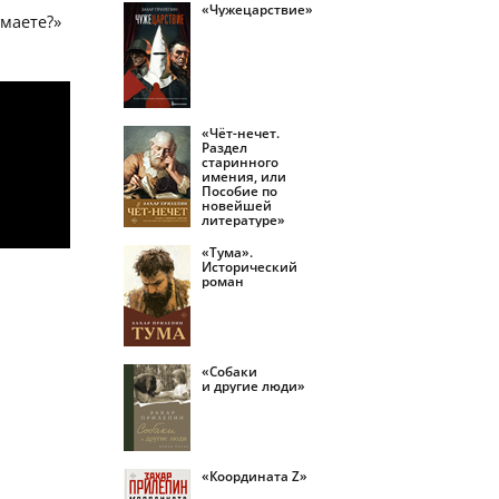
«Чужецарствие»
маете?»
«Чёт-нечет.
Раздел
старинного
имения, или
Пособие по
новейшей
литературе»
«Тума».
Исторический
роман
«Собаки
и другие люди»
«Координата Z»