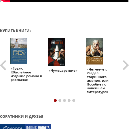
КУПИТЬ КНИГИ:
«Грех».
«Чёт-нечет.
«Т
«Чужецарствие»
Юбилейное
Раздел
Ис
.
издание романа в
старинного
ро
рассказах
имения, или
Пособие по
новейшей
литературе»
СОРАТНИКИ И ДРУЗЬЯ