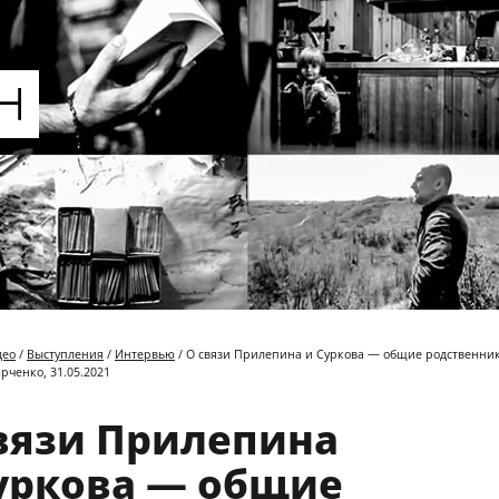
део
/
Выступления
/
Интервью
/ О связи Прилепина и Суркова — общие родственник
арченко, 31.05.2021
вязи Прилепина
уркова — общие