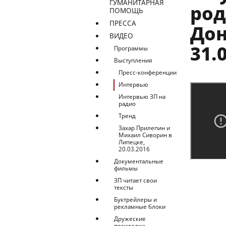
ГУМАНИТАРНАЯ
род
ПОМОЩЬ
ПРЕССА
Дон
ВИДЕО
31.
Программы
Выступления
Пресс-конференции
Интервью
Интервью ЗП на
радио
Тренд
Захар Прилепин и
Михаил Сиворин в
Липецке,
20.03.2016
Документальные
фильмы
ЗП читает свои
тексты
Буктрейлеры и
рекламные блоки
Дружеские
посиделки