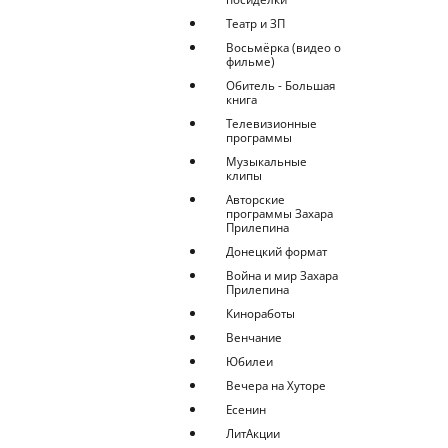
Театр и ЗП
Восьмёрка (видео о
фильме)
Обитель - Большая
книга
Телевизионные
программы
Музыкальные
клипы
Авторские
программы Захара
Прилепина
Донецкий формат
Война и мир Захара
Прилепина
Киноработы
Венчание
Юбилеи
Вечера на Хуторе
Есенин
ЛитАкции