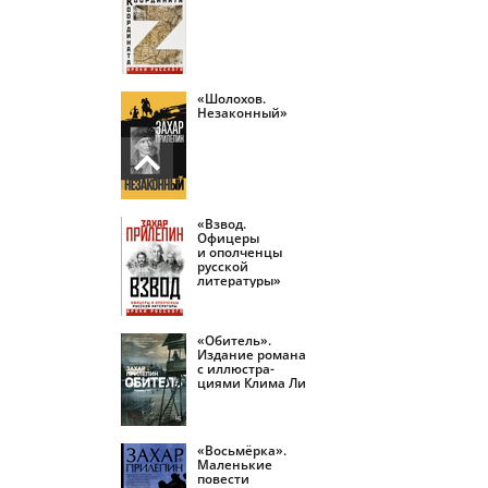
«Шолохов.
Незаконный»
«Взвод.
Офицеры
и ополченцы
русской
литературы»
«Обитель».
Издание романа
с иллюстра­
циями Клима Ли
«Восьмёрка».
Маленькие
повести