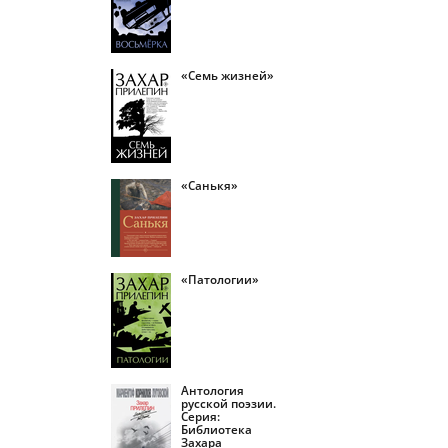
«Семь жизней»
«Санькя»
«Патологии»
Антология
русской поэзии.
Серия:
Библиотека
Захара