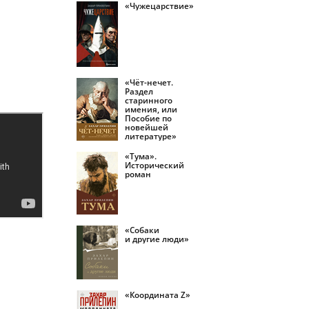
«Чужецарствие»
«Чёт-нечет.
Раздел
старинного
имения, или
Пособие по
новейшей
литературе»
«Тума».
Исторический
роман
«Собаки
и другие люди»
«Координата Z»