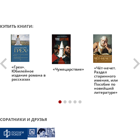
КУПИТЬ КНИГИ:
«Грех».
«Чёт-нечет.
«Т
«Чужецарствие»
Юбилейное
Раздел
Ис
.
издание романа в
старинного
ро
рассказах
имения, или
Пособие по
новейшей
литературе»
СОРАТНИКИ И ДРУЗЬЯ