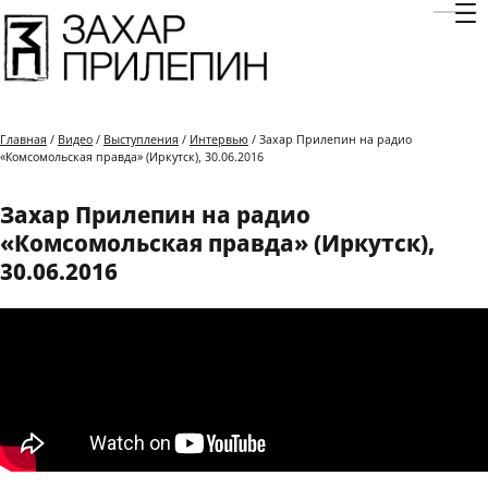
Отк
Главная
/
Видео
/
Выступления
/
Интервью
/ Захар Прилепин на радио
«Комсомольская правда» (Иркутск), 30.06.2016
Захар Прилепин на радио
«Комсомольская правда» (Иркутск),
30.06.2016