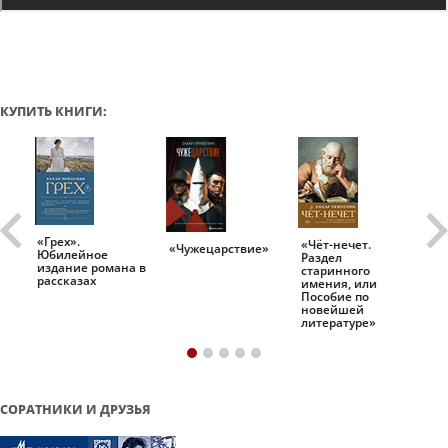
КУПИТЬ КНИГИ:
«Грех».
«Чёт-нечет.
«Т
«Чужецарствие»
Юбилейное
Раздел
Ис
.
издание романа в
старинного
ро
рассказах
имения, или
Пособие по
новейшей
литературе»
СОРАТНИКИ И ДРУЗЬЯ