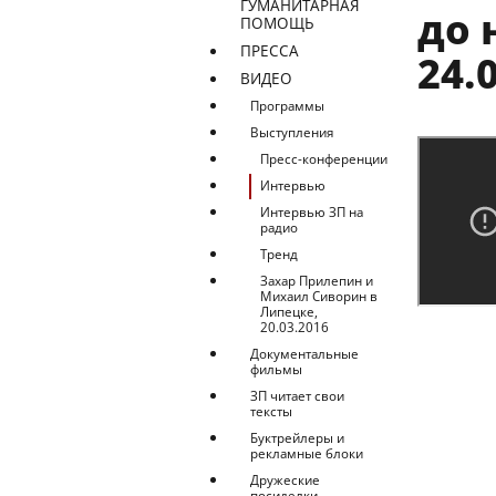
ГУМАНИТАРНАЯ
до 
ПОМОЩЬ
ПРЕССА
24.
ВИДЕО
Программы
Выступления
Пресс-конференции
Интервью
Интервью ЗП на
радио
Тренд
Захар Прилепин и
Михаил Сиворин в
Липецке,
20.03.2016
Документальные
фильмы
ЗП читает свои
тексты
Буктрейлеры и
рекламные блоки
Дружеские
посиделки