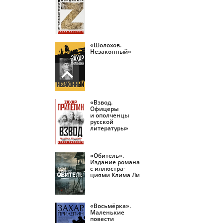
«Шолохов.
Незаконный»
«Взвод.
Офицеры
и ополченцы
русской
литературы»
«Обитель».
Издание романа
с иллюстра­
циями Клима Ли
«Восьмёрка».
Маленькие
повести