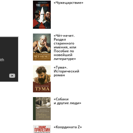
«Чужецарствие»
«Чёт-нечет.
Раздел
старинного
имения, или
Пособие по
новейшей
литературе»
«Тума».
Исторический
роман
«Собаки
и другие люди»
«Координата Z»