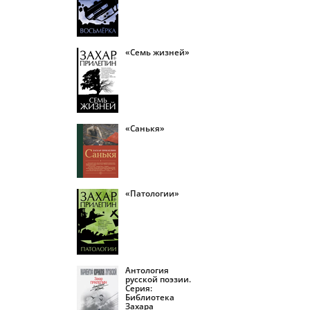
«Семь жизней»
«Санькя»
«Патологии»
Антология
русской поэзии.
Серия:
Библиотека
Захара