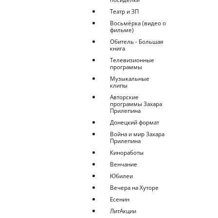
Театр и ЗП
Восьмёрка (видео о
фильме)
Обитель - Большая
книга
Телевизионные
программы
Музыкальные
клипы
Авторские
программы Захара
Прилепина
Донецкий формат
Война и мир Захара
Прилепина
Киноработы
Венчание
Юбилеи
Вечера на Хуторе
Есенин
ЛитАкции