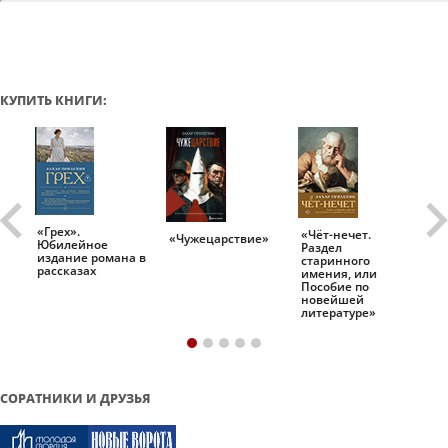
КУПИТЬ КНИГИ:
«Грех».
«Чёт-нечет.
«Т
«Чужецарствие»
Юбилейное
Раздел
Ис
.
издание романа в
старинного
ро
рассказах
имения, или
Пособие по
новейшей
литературе»
СОРАТНИКИ И ДРУЗЬЯ