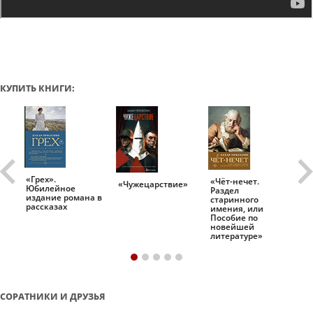
КУПИТЬ КНИГИ:
«Грех».
«Чёт-нечет.
«Т
«Чужецарствие»
Юбилейное
Раздел
Ис
.
издание романа в
старинного
ро
рассказах
имения, или
Пособие по
новейшей
литературе»
СОРАТНИКИ И ДРУЗЬЯ