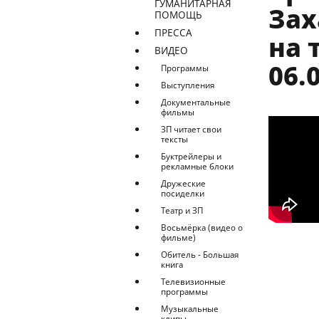
ГУМАНИТАРНАЯ
Зах
ПОМОЩЬ
ПРЕССА
на 
ВИДЕО
06.
Программы
Выступления
Документальные
фильмы
ЗП читает свои
тексты
Буктрейлеры и
рекламные блоки
Дружеские
посиделки
Театр и ЗП
Восьмёрка (видео о
фильме)
Обитель - Большая
книга
Телевизионные
программы
Музыкальные
клипы