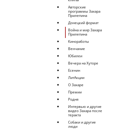
Авторские
программы Захара
Прилепина
Донецкий формат
Война и мир Захара
Прилепина
Киноработы
Венчание
Юбилеи
Вечера на Хуторе
Есенин
ЛитАкции
О Захаре
Премии
Родня
Интервью и другие
видео Захара после
теракта
Собаки и другие
люди