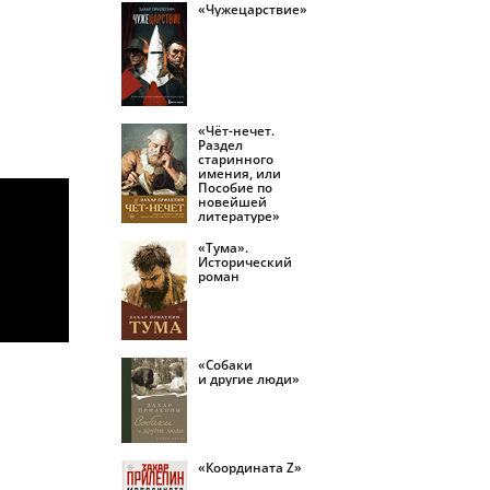
«Чужецарствие»
«Чёт-нечет.
Раздел
старинного
имения, или
Пособие по
новейшей
литературе»
«Тума».
Исторический
роман
«Собаки
и другие люди»
«Координата Z»