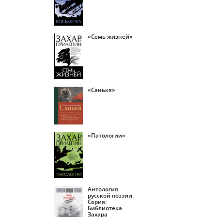
«Семь жизней»
«Санькя»
«Патологии»
Антология
русской поэзии.
Серия:
Библиотека
Захара