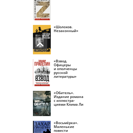
«Шолохов.
Незаконный»
«Взвод.
Офицеры
и ополченцы
русской
литературы»
«Обитель».
Издание романа
с иллюстра­
циями Клима Ли
«Восьмёрка».
Маленькие
повести