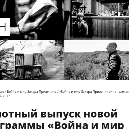
део
/
Война и мир Захара Прилепина
/ «Война и мир Захара Прилепина» на телека
06.2017
отный выпуск новой
граммы «Война и мир