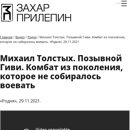
Отк
Главная
/
Видео
/
Родня
/ Михаил Толстых. Позывной Гиви. Комбат из поколения,
которое не собиралось воевать. «Родня», 29.11.2021
Михаил Толстых. Позывной
Гиви. Комбат из поколения,
которое не собиралось
воевать
«Родня», 29.11.2021.