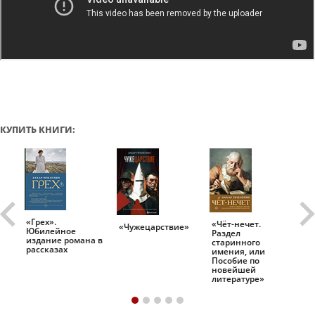
КУПИТЬ КНИГИ:
«Грех».
«Чёт-нечет.
«Т
«Чужецарствие»
Юбилейное
Раздел
Ис
.
издание романа в
старинного
ро
рассказах
имения, или
Пособие по
новейшей
литературе»