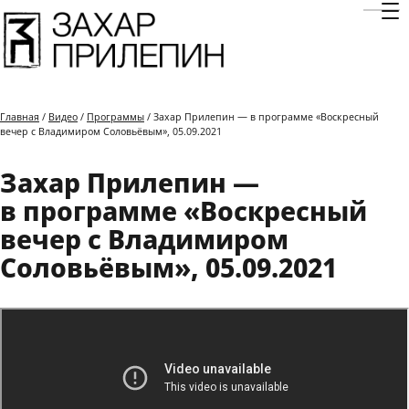
Отк
Главная
/
Видео
/
Программы
/ Захар Прилепин — в программе «Воскресный
вечер с Владимиром Соловьёвым», 05.09.2021
Захар Прилепин —
в программе «Воскресный
вечер с Владимиром
Соловьёвым», 05.09.2021