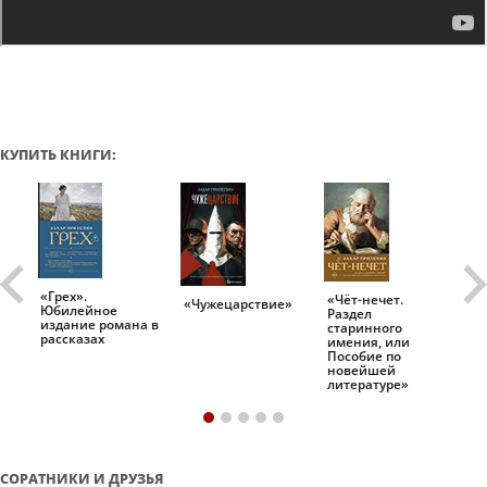
КУПИТЬ КНИГИ:
«Грех».
«Чёт-нечет.
«Т
«Чужецарствие»
Юбилейное
Раздел
Ис
.
издание романа в
старинного
ро
рассказах
имения, или
Пособие по
новейшей
литературе»
СОРАТНИКИ И ДРУЗЬЯ