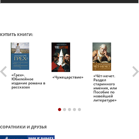
КУПИТЬ КНИГИ:
«Грех».
«Чёт-нечет.
«Т
«Чужецарствие»
Юбилейное
Раздел
Ис
.
издание романа в
старинного
ро
рассказах
имения, или
Пособие по
новейшей
литературе»
СОРАТНИКИ И ДРУЗЬЯ