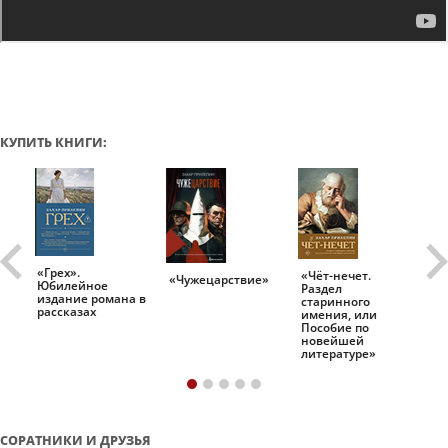
КУПИТЬ КНИГИ:
«Грех».
«Чёт-нечет.
«Т
«Чужецарствие»
Юбилейное
Раздел
Ис
.
издание романа в
старинного
ро
рассказах
имения, или
Пособие по
новейшей
литературе»
СОРАТНИКИ И ДРУЗЬЯ