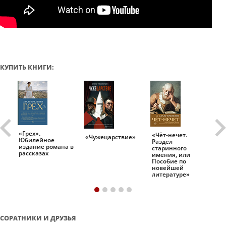
КУПИТЬ КНИГИ:
«Грех».
«Чёт-нечет.
«Т
«Чужецарствие»
Юбилейное
Раздел
Ис
.
издание романа в
старинного
ро
рассказах
имения, или
Пособие по
новейшей
литературе»
СОРАТНИКИ И ДРУЗЬЯ