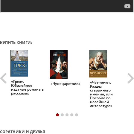
КУПИТЬ КНИГИ:
«Грех».
«Чёт-нечет.
«Т
«Чужецарствие»
Юбилейное
Раздел
Ис
.
издание романа в
старинного
ро
рассказах
имения, или
Пособие по
новейшей
литературе»
СОРАТНИКИ И ДРУЗЬЯ