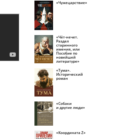
«Чужецарствие»
«Чёт-нечет.
Раздел
старинного
имения, или
Пособие по
новейшей
литературе»
«Тума».
Исторический
роман
«Собаки
и другие люди»
«Координата Z»