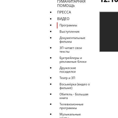
ГУМАНИТАРНАЯ
ПОМОЩЬ
ПРЕССА
ВИДЕО
Программы
Выступления
Документальные
фильмы
ЗП читает свои
тексты
Буктрейлеры и
рекламные блоки
Дружеские
посиделки
Театр и ЗП
Восьмёрка (видео о
фильме)
Обитель - Большая
книга
Телевизионные
программы
Музыкальные
клипы