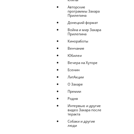
Авторские
программы Захара
Прилепина
Донецкий формат
Война и мир Захара
Прилепина
Киноработы
Венчание
Юбилеи
Вечера на Хуторе
Есенин
ЛитАкции
О Захаре
Премии
Родня
Интервью и другие
видео Захара после
теракта
Собаки и другие
люди