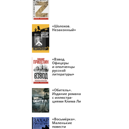
«Шолохов.
Незаконный»
«Взвод.
Офицеры
и ополченцы
русской
литературы»
«Обитель».
Издание романа
с иллюстра­
циями Клима Ли
«Восьмёрка».
Маленькие
повести