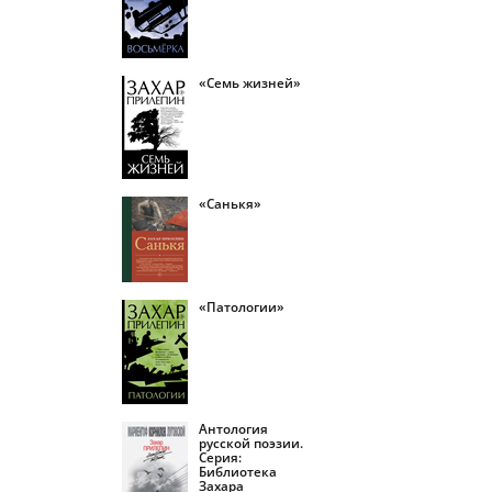
«Семь жизней»
«Санькя»
«Патологии»
Антология
русской поэзии.
Серия:
Библиотека
Захара