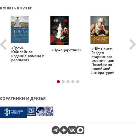
КУПИТЬ КНИГИ:
«Грех».
«Чёт-нечет.
«Т
«Чужецарствие»
Юбилейное
Раздел
Ис
.
издание романа в
старинного
ро
рассказах
имения, или
Пособие по
новейшей
литературе»
СОРАТНИКИ И ДРУЗЬЯ