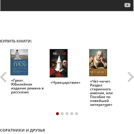
КУПИТЬ КНИГИ:
«Грех».
«Чёт-нечет.
«Т
«Чужецарствие»
Юбилейное
Раздел
Ис
.
издание романа в
старинного
ро
рассказах
имения, или
Пособие по
новейшей
литературе»
СОРАТНИКИ И ДРУЗЬЯ