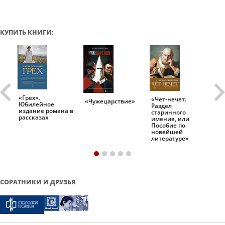
КУПИТЬ КНИГИ:
«Грех».
«Чёт-нечет.
«Т
«Чужецарствие»
Юбилейное
Раздел
Ис
.
издание романа в
старинного
ро
рассказах
имения, или
Пособие по
новейшей
литературе»
СОРАТНИКИ И ДРУЗЬЯ