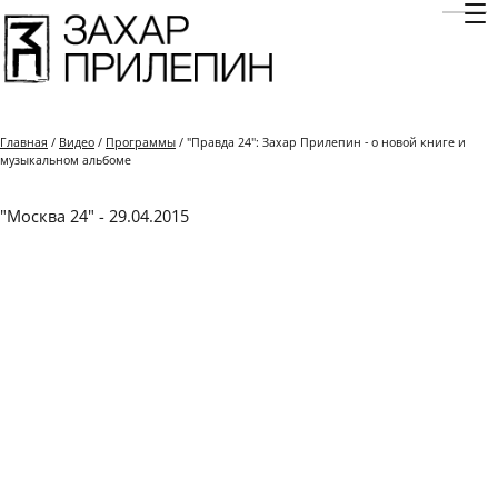
Отк
Главная
/
Видео
/
Программы
/ "Правда 24": Захар Прилепин - о новой книге и
музыкальном альбоме
"Москва 24" - 29.04.2015