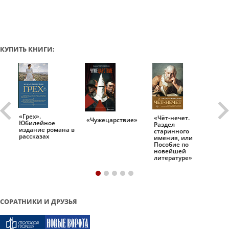
КУПИТЬ КНИГИ:
«Грех».
«Чёт-нечет.
«Т
«Чужецарствие»
Юбилейное
Раздел
Ис
.
издание романа в
старинного
ро
рассказах
имения, или
Пособие по
новейшей
литературе»
СОРАТНИКИ И ДРУЗЬЯ